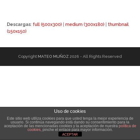
Descargas
:
full (500x300)
|
medium (300x180)
|
thumbnail
(150x150)
Copyright
MATEO MUÑOZ
2026 - All Rights Reserved
Uso de cookies
Este sitio web utiliza cookies para que usted tenga la mejor experiencia de
usuario. Si continúa navegando está dando su consentimiento para la
aceptación de las mencionadas cookies y la aceptación de nuestra
política de
cookies
, pinche el enlace para mayor información.
ACEPTAR