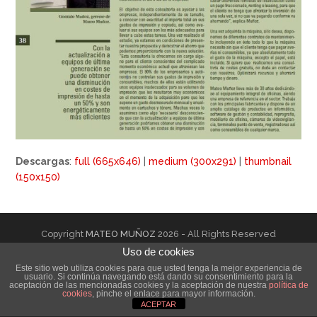
Descargas
:
full (665x646)
|
medium (300x291)
|
thumbnail
(150x150)
Copyright
MATEO MUÑOZ
2026 - All Rights Reserved
Uso de cookies
Este sitio web utiliza cookies para que usted tenga la mejor experiencia de
usuario. Si continúa navegando está dando su consentimiento para la
aceptación de las mencionadas cookies y la aceptación de nuestra
política de
cookies
, pinche el enlace para mayor información.
ACEPTAR